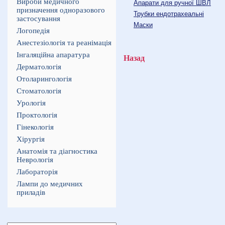
Вироби медичного
Апарати для ручної ШВЛ
призначення одноразового
Трубки ендотрахеальні
застосування
Маски
Логопедія
Анестезіологія та реанімація
Інгаляційна апаратура
Назад
Дерматологія
Отоларингологія
Стоматологія
Урологія
Проктологія
Гінекологія
Хірургія
Анатомія та діагностика
Неврологія
Лабораторія
Лампи до медичних
приладів