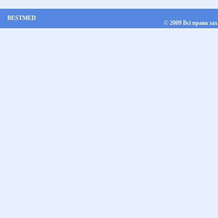
BESTMED
©
2009 Всі права за