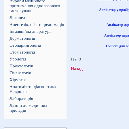
Вироби медичного
призначення одноразового
Аплікатор у пробі
застосування
Логопедія
Анестезіологія та реанімація
Аплікатор дер
Інгаляційна апаратура
Аплікатор церв
Дерматологія
Отоларингологія
Ємність для се
Стоматологія
Урологія
1 |
2
|
3
|
Проктологія
Назад
Гінекологія
Хірургія
Анатомія та діагностика
Неврологія
Лабораторія
Лампи до медичних
приладів