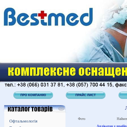
ПРО КОМПАНІЮ
ПРАЙС ЛИСТ
Фото
Наймен
Офтальмологія
Аплікатор у пробір